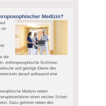
throposophischer Medizin?
auf
e an
und
ur die
n. Anthroposophische ÄrztInnen
eelische und geistige Ebene des
ntwickeln darauf aufbauend eine
oposophische Medizin neben
Therapieverfahren einen reichen Schatz
setzt. Dazu gehören neben den