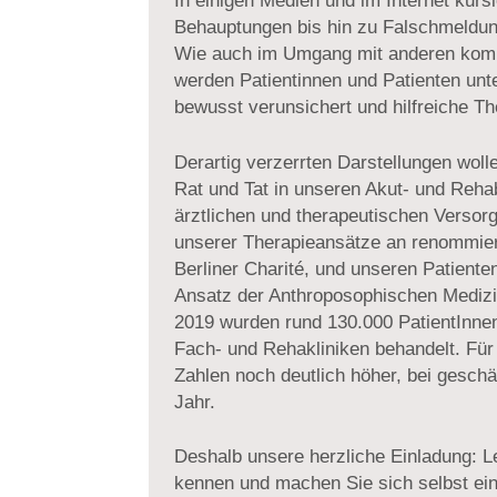
In einigen Medien und im Internet kurs
Behauptungen bis hin zu Falschmeldun
Wie auch im Umgang mit anderen komp
werden Patientinnen und Patienten un
bewusst verunsichert und hilfreiche Th
Derartig verzerrten Darstellungen wol
Rat und Tat in unseren Akut- und Rehab
ärztlichen und therapeutischen Versor
unserer Therapieansätze an renommier
Berliner Charité, und unseren Patiente
Ansatz der Anthroposophischen Mediz
2019 wurden rund 130.000 PatientInnen
Fach- und Rehakliniken behandelt. Für
Zahlen noch deutlich höher, bei gesch
Jahr.
Deshalb unsere herzliche Einladung: L
kennen und machen Sie sich selbst ein