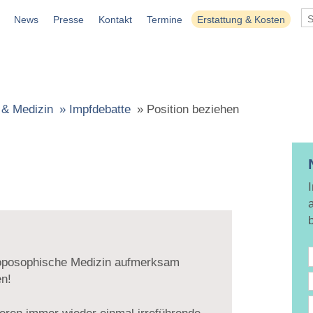
News
Presse
Kontakt
Termine
Erstattung & Kosten
 & Medizin
»
Impfdebatte
»
Position beziehen
hroposophische Medizin aufmerksam
en!