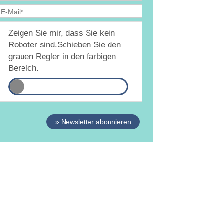
Ja, ich bin
jederzeit widerruflich
damit
Zeigen Sie mir, dass Sie kein
inverstanden, dass DAMiD mich per E-Mail über
hemen und Veranstaltungen informiert.
Roboter sind.
Schieben Sie den
atenschutzerklärung
grauen Regler in den farbigen
Bereich.
» Newsletter abonnieren