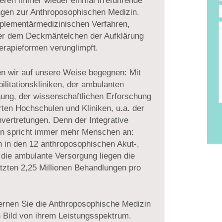
ieren immer wieder einmal irreführende
gen zur Anthroposophischen Medizin.
lementärmedizinischen Verfahren,
e
ter dem Deckmäntelchen der Aufklärung
T
erapieformen verunglimpft.
D
len wir auf unsere Weise begegnen: Mit
ilitationskliniken, der ambulanten
gung, der wissenschaftlichen Erforschung
ten Hochschulen und Kliniken, u.a. der
nvertretungen. Denn der Integrative
in spricht immer mehr Menschen an:
 in den 12 anthroposophischen Akut-,
 die ambulante Versorgung liegen die
ätzten 2,25 Millionen Behandlungen pro
ernen Sie die Anthroposophische Medizin
 Bild von ihrem Leistungsspektrum.