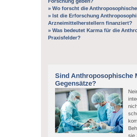
Forschung geben?
» Wo forscht die Anthroposophisch
» Ist die Erforschung Anthroposoph
Arzneimittelherstellern finanziert?
» Was bedeutet Karma für die Anthr
Praxisfelder?
Sind Anthroposophische 
Gegensätze?
Nei
inte
nic
sch
kom
Beh
sie