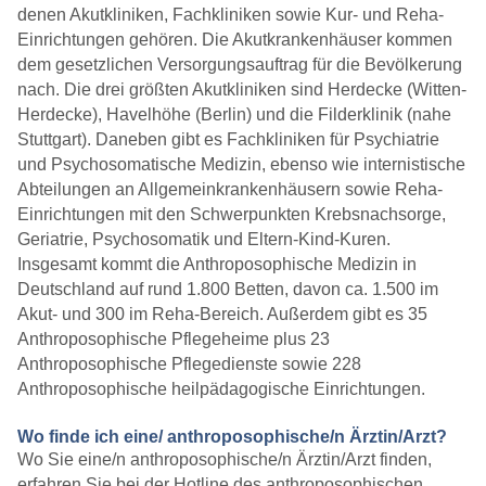
denen Akutkliniken, Fachkliniken sowie Kur- und Reha-
Einrichtungen gehören. Die Akutkrankenhäuser kommen
dem gesetzlichen Versorgungsauftrag für die Bevölkerung
nach. Die drei größten Akutkliniken sind Herdecke (Witten-
Herdecke), Havelhöhe (Berlin) und die Filderklinik (nahe
Stuttgart). Daneben gibt es Fachkliniken für Psychiatrie
und Psychosomatische Medizin, ebenso wie internistische
» Carola Adam-Roettig,
Abteilungen an Allgemeinkrankenhäusern sowie Reha-
Heileurythmistin
Einrichtungen mit den Schwerpunkten Krebsnachsorge,
Geriatrie, Psychosomatik und Eltern-Kind-Kuren.
Insgesamt kommt die Anthroposophische Medizin in
Deutschland auf rund 1.800 Betten, davon ca. 1.500 im
Akut- und 300 im Reha-Bereich. Außerdem gibt es 35
Anthroposophische Pflegeheime plus 23
Anthroposophische Pflegedienste sowie 228
Anthroposophische heilpädagogische Einrichtungen.
Wo finde ich eine/ anthroposophische/n Ärztin/Arzt?
Wo Sie eine/n anthroposophische/n Ärztin/Arzt finden,
» Astrid Andersen,
erfahren Sie bei der Hotline des anthroposophischen