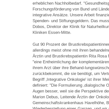
erheblichen Nachholbedarf. "Gesundheitsp
Forschungsförderung von Bund und Länder
integrative Ansätze. Unsere Arbeit finanz
Spenden- und Stiftungsgeldern. Das muss 
Dobos, Direktor der Klinik für Naturheilk
Kliniken Essen-Mitte.
Gut 90 Prozent der Brustkrebspatientin
allerdings meist ohne mit ihren behandel
Ärztin und Brustkrebspatientin Rita Rosa 
"eine Entheimlichung der komplementären M
ihrem Arzt über ihre Behand-lungswünsc
zurückbekommt, die sie benötigt, um Vert
Begriff ‚Integrative Onkologie' ist ihrer 
definiert: "Die Formulierung ‚dialogische O
Augen besser, weil sie die Perspektive der
Marion Debus, Leitende Ärztin der Onkol
Gemeinschaftskrankenhaus Havelhöhe, Berl
Wiederherstellung eines Ganzen, und wir 