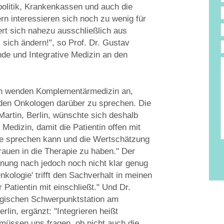
olitik, Krankenkassen und auch die
n interessieren sich noch zu wenig für
iert sich nahezu ausschließlich aus
sich ändern!", so Prof. Dr. Gustav
unde und Integrative Medizin an den
e
T
D
nen wenden Komplementärmedizin an,
nden Onkologen darüber zu sprechen. Die
Martin, Berlin, wünschte sich deshalb
edizin, damit die Patientin offen mit
he sprechen kann und die Wertschätzung
rauen in die Therapie zu haben." Der
Meinung nach jedoch noch nicht klar genug
nkologie' trifft den Sachverhalt in meinen
 Patientin mit einschließt." Und Dr.
ogischen Schwerpunktstation am
in, ergänzt: "Integrieren heißt
müssen uns fragen, ob nicht auch die