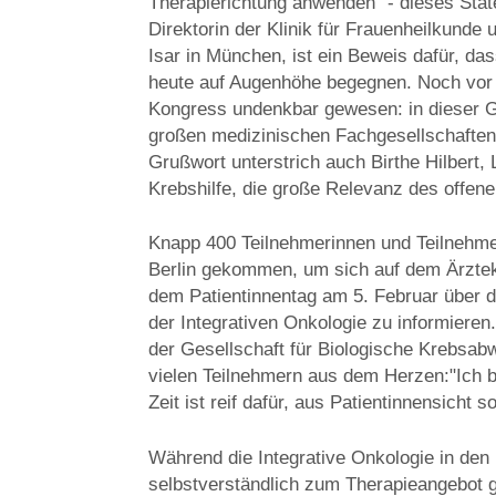
Therapierichtung anwenden" - dieses Stat
Direktorin der Klinik für Frauenheilkunde
Isar in München, ist ein Beweis dafür, d
heute auf Augenhöhe begegnen. Noch vor
Kongress undenkbar gewesen: in dieser G
großen medizinischen Fachgesellschaften 
Grußwort unterstrich auch Birthe Hilbert,
Krebshilfe, die große Relevanz des offen
Knapp 400 Teilnehmerinnen und Teilnehm
Berlin gekommen, um sich auf dem Ärzte
dem Patientinnentag am 5. Februar über 
der Integrativen Onkologie zu informieren.
der Gesellschaft für Biologische Krebsab
vielen Teilnehmern aus dem Herzen:"Ich b
Zeit ist reif dafür, aus Patientinnensicht s
Während die Integrative Onkologie in de
selbstverständlich zum Therapieangebot g