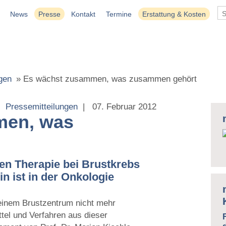
News
Presse
Kontakt
Termine
Erstattung & Kosten
gen
»
Es wächst zusammen, was zusammen gehört
Pressemitteilungen
|
07. Februar 2012
men, was
ven Therapie bei Brustkrebs
n ist in der Onkologie
einem Brustzentrum nicht mehr
tel und Verfahren aus dieser