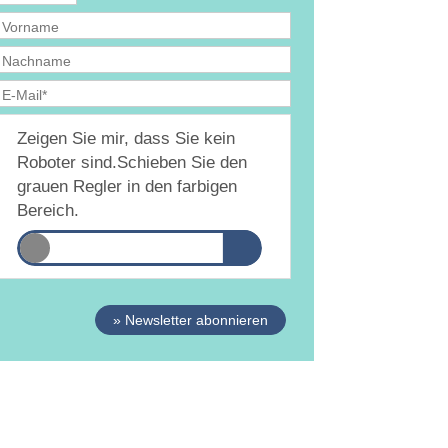
Ja, ich bin
jederzeit widerruflich
damit
Zeigen Sie mir, dass Sie kein
inverstanden, dass DAMiD mich per E-Mail über
hemen und Veranstaltungen informiert.
Roboter sind.
Schieben Sie den
atenschutzerklärung
grauen Regler in den farbigen
Bereich.
» Newsletter abonnieren