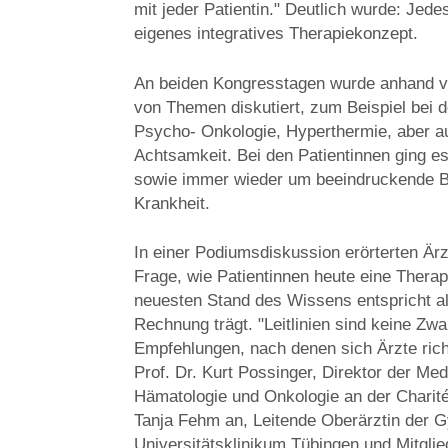
mit jeder Patientin." Deutlich wurde: Jedes
eigenes integratives Therapiekonzept.
An beiden Kongresstagen wurde anhand von
von Themen diskutiert, zum Beispiel bei d
Psycho- Onkologie, Hyperthermie, aber au
Achtsamkeit. Bei den Patientinnen ging
sowie immer wieder um beeindruckende Bei
Krankheit.
In einer Podiumsdiskussion erörterten Ärz
Frage, wie Patientinnen heute eine Ther
neuesten Stand des Wissens entspricht als
Rechnung trägt. "Leitlinien sind keine Zw
Empfehlungen, nach denen sich Ärzte ric
Prof. Dr. Kurt Possinger, Direktor der Me
Hämatologie und Onkologie an der Charité
Tanja Fehm an, Leitende Oberärztin der 
Universitätsklinikum Tübingen und Mitglie