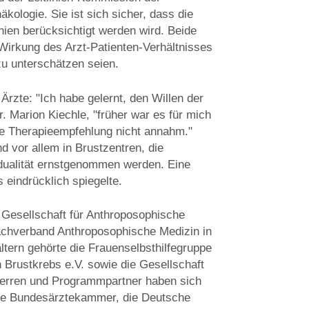
kologie. Sie ist sich sicher, dass die
nien berücksichtigt werden wird. Beide
 Wirkung des Arzt-Patienten-Verhältnisses
zu unterschätzen seien.
 Ärzte: "Ich habe gelernt, den Willen der
r. Marion Kiechle, "früher war es für mich
ine Therapieempfehlung nicht annahm."
d vor allem in Brustzentren, die
ividualität ernstgenommen werden. Eine
 eindrücklich spiegelte.
 Gesellschaft für Anthroposophische
chverband Anthroposophische Medizin in
tern gehörte die Frauenselbsthilfegruppe
rustkrebs e.V. sowie die Gesellschaft
herren und Programmpartner haben sich
die Bundesärztekammer, die Deutsche