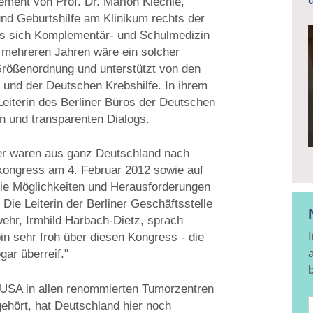
ement von Prof. Dr. Marion Kiechle,
 und Geburtshilfe am Klinikum rechts der
ass sich Komplementär- und Schulmedizin
 mehreren Jahren wäre ein solcher
rößenordnung und unterstützt von den
und der Deutschen Krebshilfe. In ihrem
 Leiterin des Berliner Büros der Deutschen
en und transparenten Dialogs.
er waren aus ganz Deutschland nach
kongress am 4. Februar 2012 sowie auf
die Möglichkeiten und Herausforderungen
 Die Leiterin der Berliner Geschäftsstelle
wehr, Irmhild Harbach-Dietz, sprach
in sehr froh über diesen Kongress - die
ogar überreif."
n USA in allen renommierten Tumorzentren
ehört, hat Deutschland hier noch