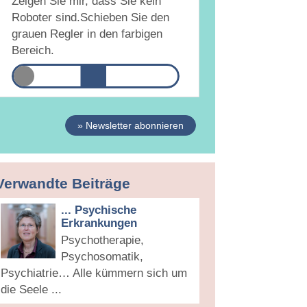
Zeigen Sie mir, dass Sie kein
hemen und Veranstaltungen informiert.
Roboter sind.
Schieben Sie den
atenschutzerklärung
grauen Regler in den farbigen
Bereich.
» Newsletter abonnieren
Verwandte Beiträge
... Psychische
Erkrankungen
Psychotherapie,
Psychosomatik,
Psychiatrie… Alle kümmern sich um
die Seele ...