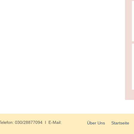
Telefon: 030/28877094 I E-Mail:
Über Uns
Startseite