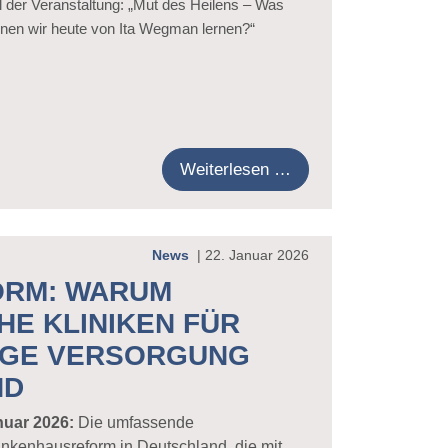
el der Veranstaltung: „Mut des Heilens – Was
nen wir heute von Ita Wegman lernen?“
Weiterlesen …
News
|
22. Januar 2026
RM: WARUM
E KLINIKEN FÜR
IGE VERSORGUNG
ND
nuar 2026:
Die umfassende
nkenhausreform in Deutschland, die mit