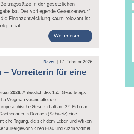
 Beitragssätze in der gesetzlichen
gabe ist. Der vorliegende Gesetzentwurf
ür die Finanzentwicklung kaum relevant ist
e
T
olgen hat.
D
Weiterlesen …
News
|
17. Februar 2026
– Vorreiterin für eine
ruar 2026:
Anlässlich des 150. Geburtstags
 Ita Wegman veranstaltet die
hroposophische Gesellschaft am 22. Februar
Goetheanum in Dornach (Schweiz) eine
entliche Tagung, die sich dem Leben und Wirken
ser außergewöhnlichen Frau und Ärztin widmet.