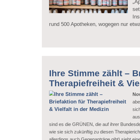
„A
set
In
rund 500 Apotheken, wogegen nur etw
Ihre Stimme zählt – Br
Therapiefreiheit & Vie
No
abe
sic
aus
sind es die GRÜNEN, die auf ihrer Bundesde
wie sie sich zukünftig zu diesen Therapieric
allerdings auch Gegenanträge gibt) sieht 