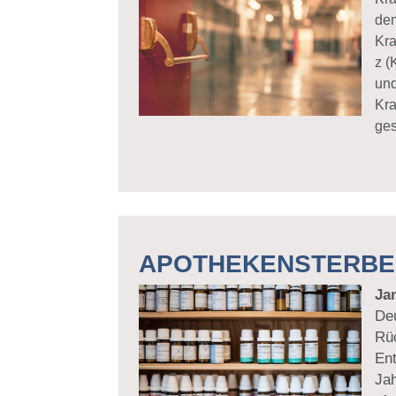
de
Kr
z 
und
Kra
ges
APOTHEKENSTERBE
Ja
De
Rü
En
Ja