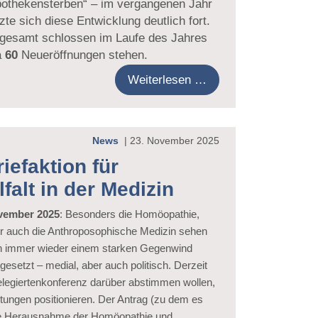
pothekensterben“ – im vergangenen Jahr
zte sich diese Entwicklung deutlich fort.
sgesamt schlossen im Laufe des Jahres
a
60
Neueröffnungen stehen.
Weiterlesen …
News
|
23. November 2025
iefaktion für
lfalt in der Medizin
vember 2025
: Besonders die Homöopathie,
r auch die Anthroposophische Medizin sehen
h immer wieder einem starken Gegenwind
gesetzt – medial, aber auch politisch. Derzeit
legiertenkonferenz darüber abstimmen wollen,
htungen positionieren. Der Antrag (zu dem es
eine Herausnahme der Homöopathie und