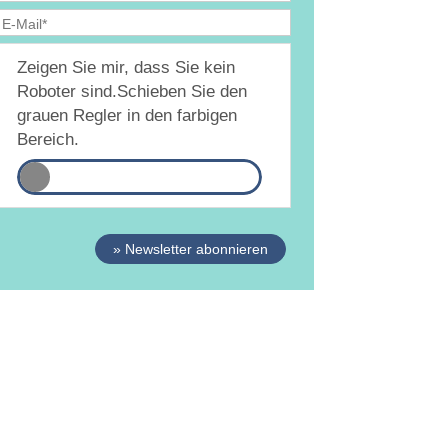
Ja, ich bin
jederzeit widerruflich
damit
Zeigen Sie mir, dass Sie kein
inverstanden, dass DAMiD mich per E-Mail über
hemen und Veranstaltungen informiert.
Roboter sind.
Schieben Sie den
atenschutzerklärung
grauen Regler in den farbigen
Bereich.
» Newsletter abonnieren