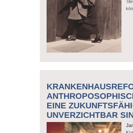
Tit
kön
KRANKENHAUSREFO
ANTHROPOSOPHISCH
EINE ZUKUNFTSFÄH
UNVERZICHTBAR SI
Ja
Kra