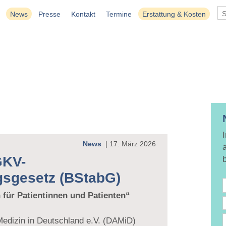
News
Presse
Kontakt
Termine
Erstattung & Kosten
News
|
17. März 2026
GKV-
ngsgesetz (BStabG)
 für Patientinnen und Patienten“
edizin in Deutschland e.V. (DAMiD)