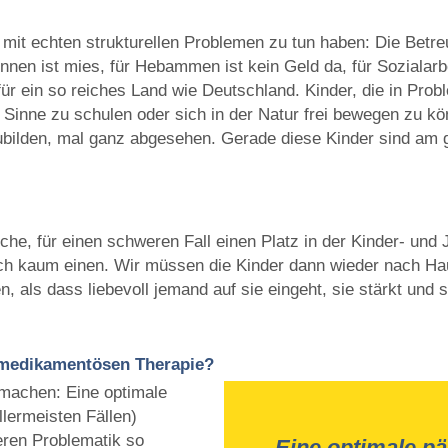
r mit echten strukturellen Problemen zu tun haben: Die Betre
:innen ist mies, für Hebammen ist kein Geld da, für Sozialar
für ein so reiches Land wie Deutschland. Kinder, die in Pro
inne zu schulen oder sich in der Natur frei bewegen zu kön
ilden, mal ganz abgesehen. Gerade diese Kinder sind am g
che, für einen schweren Fall einen Platz in der Kinder- un
ich kaum einen. Wir müssen die Kinder dann wieder nach Haus
, als dass liebevoll jemand auf sie eingeht, sie stärkt und s
r medikamentösen Therapie?
machen: Eine optimale
llermeisten Fällen)
deren Problematik so
Eine optimale p