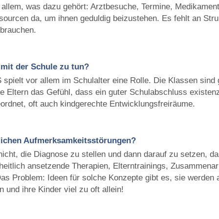
 allem, was dazu gehört: Arztbesuche, Termine, Medikamente
ssourcen da, um ihnen geduldig beizustehen. Es fehlt an Stru
 brauchen.
it der Schule zu tun?
 spielt vor allem im Schulalter eine Rolle. Die Klassen sin
e Eltern das Gefühl, dass ein guter Schulabschluss existenzie
eordnet, oft auch kindgerechte Entwicklungsfreiräume.
dlichen Aufmerksamkeitsstörungen?
nicht, die Diagnose zu stellen und dann darauf zu setzen, 
eitlich ansetzende Therapien, Elterntrainings, Zusammenarb
Das Problem: Ideen für solche Konzepte gibt es, sie werden a
und ihre Kinder viel zu oft allein!