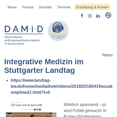
News
Presse
Kontakt
Termine
Erstattung & Kosten
News
Integrative Medizin im
Stuttgarter Landtag
https://www.landtag-
bw.de/home/mediathek/videos/2018/20180419sozak
omplmed1.html?t=0
Wirklich spannend - so
wird Politik gemacht: In
Baden-Württemberg