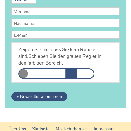
Ja, ich bin
jederzeit widerruflich
damit einverstanden, dass
DAMiD mich per E-Mail über Themen und Veranstaltungen
Zeigen Sie mir, dass Sie kein Roboter
informiert.
Datenschutzerklärung
sind.
Schieben Sie den grauen Regler in
den farbigen Bereich.
» Newsletter abonnieren
Über Uns
Startseite
Mitgliederbereich
Impressum