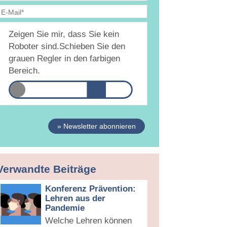
Ja, ich bin
jederzeit widerruflich
damit
Zeigen Sie mir, dass Sie kein
inverstanden, dass DAMiD mich per E-Mail über
hemen und Veranstaltungen informiert.
Roboter sind.
Schieben Sie den
atenschutzerklärung
grauen Regler in den farbigen
Bereich.
» Newsletter abonnieren
Verwandte Beiträge
Konferenz Prävention:
Lehren aus der
Pandemie
Welche Lehren können