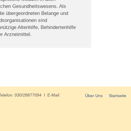
tschen Gesundheitswesens. Als
 die übergeordneten Belange und
edsorganisationen sind
ützige Altenhilfe, Behindertenhilfe
r Arzneimittel.
Telefon: 030/28877094 I E-Mail:
Über Uns
Startseite