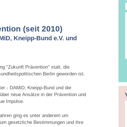
e
T
ntion (seit 2010)
D
iD, Kneipp-Bund e.V. und
ung "Zukunft Prävention" statt, die
undheitspolitischen Berlin geworden ist.
lter - DAMiD, Kneipp-Bund und die
ber neue Ansätze in der Prävention und
ue Impulse.
Jahren ging es unter anderem um
, um gesetzliche Bestimmungen und ihre